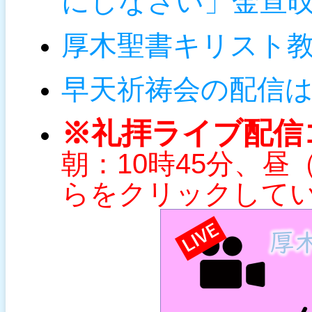
にしなさい
」金宣
厚木聖書キリスト
早天祈祷会の配信
※礼拝
ライブ配信
朝：10時45分、昼
らをクリックして