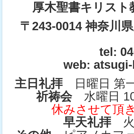
厚木聖書キリス
〒243-0014 神奈川
tel: 0
web:
atsugi-
主日礼拝
日曜日 第一礼拝
祈祷会
水曜日 10
休みさせて頂
早天礼拝
火〜