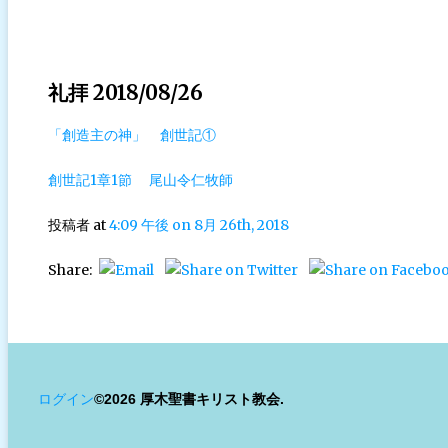
礼拝 2018/08/26
「創造主の神」 創世記①
創世記1章1節 尾山令仁牧師
投稿者
at
4:09 午後 on 8月 26th, 2018
Share:
ログイン
©2026 厚木聖書キリスト教会.